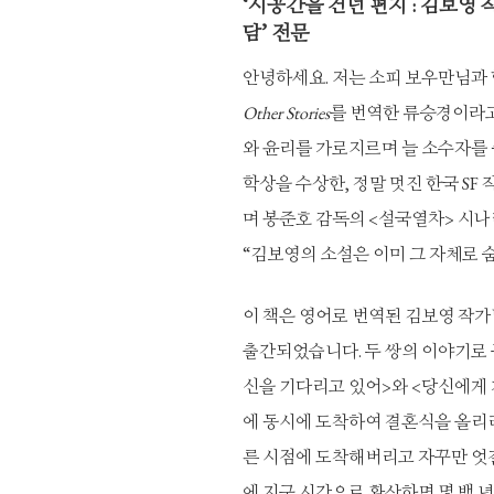
‘시공간을 건넌 편지 : 김보영
담’ 전문
안녕하세요. 저는 소피 보우만님과
Other Stories
를 번역한 류승경이라고
와 윤리를 가로지르며 늘 소수자를
학상을 수상한, 정말 멋진 한국 SF
며 봉준호 감독의 <설국열차> 시나
“김보영의 소설은 이미 그 자체로 
이 책은 영어로 번역된 김보영 작가
출간되었습니다. 두 쌍의 이야기로 
신을 기다리고 있어>와 <당신에게
에 동시에 도착하여 결혼식을 올리려
른 시점에 도착해버리고 자꾸만 엇갈
에 지구 시간으로 환산하면 몇 백 년