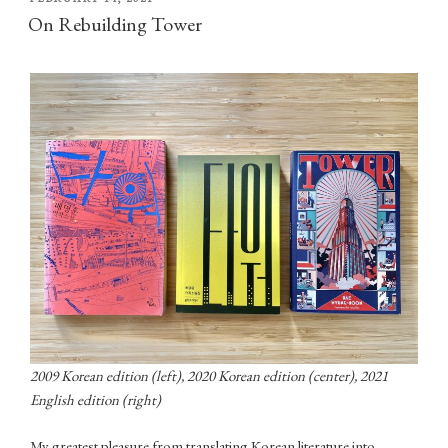
ON
On Rebuilding Tower
2009 Korean edition (left), 2020 Korean edition (center), 2021
English edition (right)
My greatest pleasure from translating Korean literature into