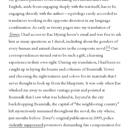
English, aside from engaging deeply with the text itself, has to be
engaging directly with the author—a privilege rarely accorded to
translators working in the opposite direction in my language
combination. As early as twenty pages into my translation of
Tower
, I had access to Bae Myung-hoon’s email and was free to ask
him as many questions as I dared, including about the genders of
[1]
every human and animal character in the composite novel.
Our
correspondences turned out to be such a gift, a learning
experience in their own right. During my translation, I had been so
caught up in laying the beams and columns of Beanstalk Tower
and choosing the right textures and colors for its materials that I
never thought to look up from the blueprints. It was only when Bae
whisked me away to another vantage point and pointed at
Beanstalk that I saw what was behind it,
beyond
it: the city
backdropping Beanstalk, the capital of “the neighboring country”
left mysteriously unnamed throughout the novel; the city where,
just months before
Tower
’s original publication in 2009, police
violently suppressed
protestors demanding fair compensation for