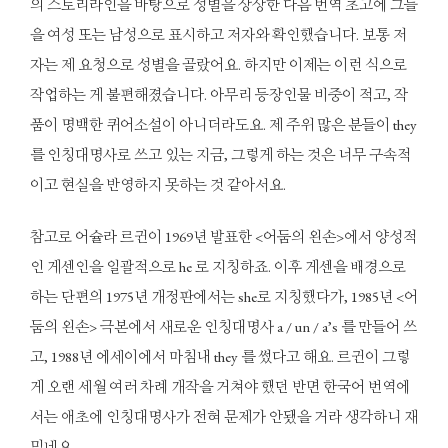
의 스토리라인을 바탕으로 성별을 상상한 다음 번역 초고에 그들
을 여성 또는 남성으로 표시하고 저자와 확인했습니다. 보통 저
자는 제 요청으로 성별을 골랐어요. 하지만 이제는 이런 식으로
작업하는 게 불편해졌습니다. 아무리 등장인물 비중이 적고, 작
품이 명백한 퀴어소설이 아니더라도요. 제 주위 많은 분들이 they
를 인칭대명사로 쓰고 있는 지금, 그렇게 하는 것은 너무 구속적
이고 현실을 반영하지 못하는 것 같아서요.
참고로 어슐라 르귄이 1969년 발표한 <어둠의 왼손>에서 양성적
인 게센인을 일괄적으로 he 로 지칭하죠. 이후 게센을 배경으로
하는 단편의 1975년 개정판에서는 she로 지칭했다가, 1985년 <어
둠의 왼손> 극본에서 새로운 인칭대명사 a / un / a’s 를 만들어 쓰
고, 1988년 에세이에서 마침내 they 를 썼다고 해요. 르귄이 그렇
게 오랜 세월 여러 차례 개작을 거쳐야 했던 반면 한국어 번역에
서는 애초에 인칭대명사가 전혀 문제가 안됐을 거라 생각하니 재
밌네요.