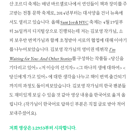
산 조르디 축제는 매년 바르셀로나에서 연인들이 책과 장미를 주
고받는 전통 문학 축제로, 2014년부터는 대서양을 건너 뉴욕에
서도 열리고 있습니다. 올해
Sant Jordi NYC
축제는 4월 19일부
터 26일까지 디지털상으로 진행되는데 저는 김보영 작가님, 소
피 보우만 번역가님과 함께 초청받아 서로의 협업에 대해 이야기
를 나누어보았습니다. 김보영 작가님의 영미권 데뷔작
I’m
Waiting for You: And Other Stories
를 구성하는 작품들 <당신을
기다리고 있어> <저 이승의 선지자> <그 하나의 생에 대하여> <
당신에게 가고 있어> 에 대한 생각을 나누고 책이 번역·출간되기
까지의 과정도 돌이켜보았습니다. 김보영 작가님의 한국 팬분들
도 재미있게 보실 수 있을 것 같아 영상 내용을 한국어로 옮겨 올
립니다. (작가님이 한국어로 답하신 부분은 직접 글로 받아 적어
보내주셨어요).
저희 영상은 1:29:53부터 시작합니다.