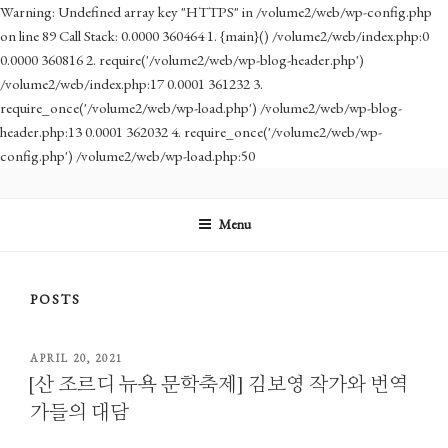
Warning: Undefined array key "HTTPS" in /volume2/web/wp-config.php
on line 89 Call Stack: 0.0000 360464 1. {main}() /volume2/web/index.php:0
0.0000 360816 2. require('/volume2/web/wp-blog-header.php')
/volume2/web/index.php:17 0.0001 361232 3.
require_once('/volume2/web/wp-load.php') /volume2/web/wp-blog-
header.php:13 0.0001 362032 4. require_once('/volume2/web/wp-
config.php') /volume2/web/wp-load.php:50
Skip
to
Menu
content
POSTS
POSTED
APRIL 20, 2021
ON
[산 조르디 뉴욕 문학축제] 김보영 작가와 번역
가들의 대담